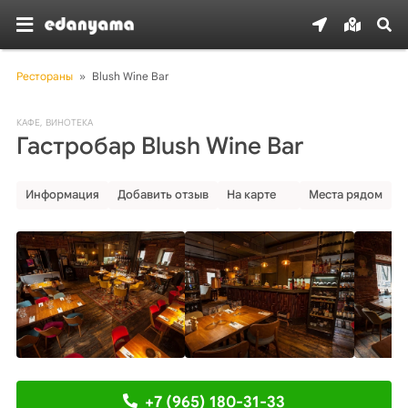
Рестораны
»
Blush Wine Bar
КАФЕ
,
ВИНОТЕКА
Гастробар Blush Wine Bar
Информация
Добавить отзыв
На карте
Места рядом
+7 (965) 180-31-33