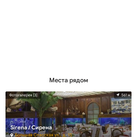
Места рядом
м
Фотогалерея [3]
561 м
РЕСТОРАН
Sirena / Сирена
Большая Спасская ул., д. 15