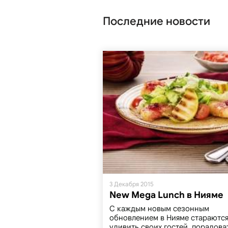
Последние новости
3 Декабря 2015
New Mega Lunch в Нияме
С каждым новым сезонным
обновлением в Нияме стараютс
удивить своих гостей, порадова