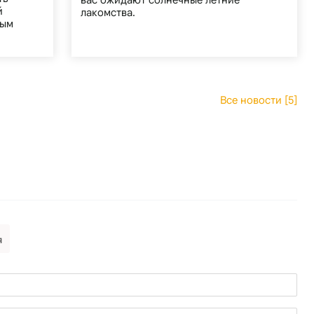
вас ожидают солнечные летние
й
лакомства.
вым
Все новости [5]
я