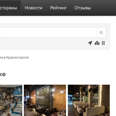
стораны
Новости
Рейтинг
Отзывы
а в Красногорске
ке