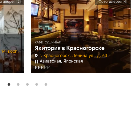
галерея [2]
Фотогалерея [4]
КАФЕ, СУШИ-БАР
Якитория в Красногорске
 14, корп.
г. Красногорск, Ленина ул., д. 63
Азиатская, Японская