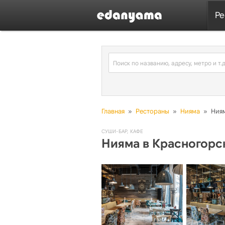
Ре
Главная
»
Рестораны
»
Нияма
»
Ниям
СУШИ-БАР
,
КАФЕ
Нияма в Красногорс