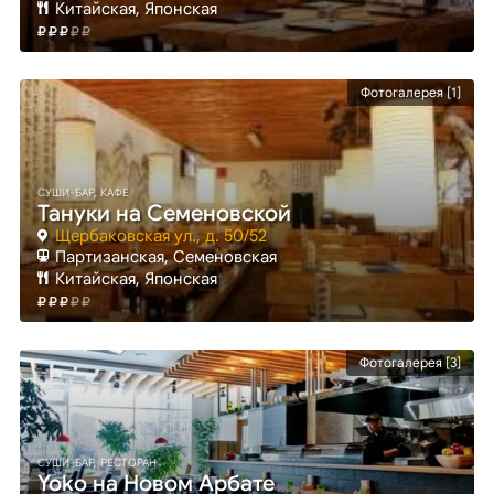
Китайская, Японская
Фотогалерея [1]
СУШИ-БАР, КАФЕ
Тануки на Семеновской
Щербаковская ул., д. 50/52
Партизанская
, Семеновская
Китайская, Японская
Фотогалерея [3]
СУШИ-БАР, РЕСТОРАН
Yoko на Новом Арбате