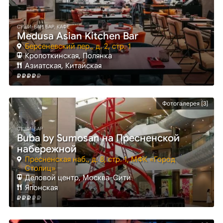
СУШИ-БАР, БАР, КАФЕ
Medusa Asian Kitchen Bar
Берсеневский пер., д. 2, стр. 1
Кропоткинская
, Полянка
Азиатская, Китайская
Фотогалерея [3]
СУШИ-БАР
Buba by Sumosan на Пресненской
набережной
Пресненская наб., д. 8, стр. 1, МФК «Город
Столиц»
Деловой центр
, Москва-Сити
Японская