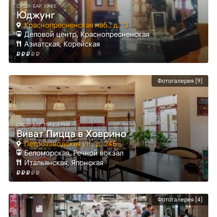
СУШИ-БАР, КАФЕ
Юджунг
Краснопресненская наб., д. 12
Деловой центр
, Краснопресненская
Азиатская, Корейская
Фотогалерея [9]
СУШИ-БАР, ПИЦЦЕРИЯ
Виват Пицца в Ховрино
Петрозаводская ул., д. 24Б
Беломорская
, Речной вокзал
Итальянская, Японская
Фотогалерея [4]