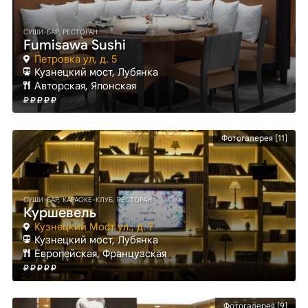
СУШИ-БАР, РЕСТОРАН
Fumisawa Sushi
Петровка ул, д. 5
Кузнецкий мост
, Лубянка
Авторская, Японская
Фотогалерея [11]
СУШИ-БАР, КАРАОКЕ-КЛУБ, РЕСТОРАН
Куршевель
Кузнецкий Мост ул., д. 7
Кузнецкий мост
, Лубянка
Европейская, Французская
Фотогалерея [9]