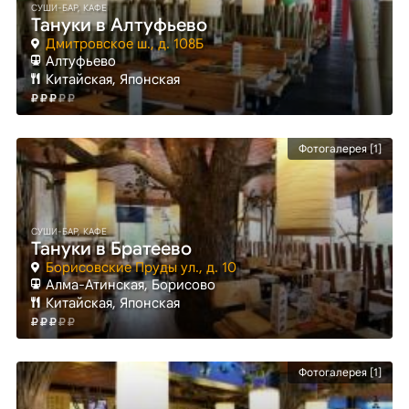
СУШИ-БАР, КАФЕ
Тануки в Алтуфьево
Дмитровское ш., д. 108Б
Алтуфьево
Китайская, Японская
Фотогалерея [1]
СУШИ-БАР, КАФЕ
Тануки в Братеево
Борисовские Пруды ул., д. 10
Алма-Атинская
, Борисово
Китайская, Японская
Фотогалерея [1]