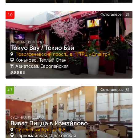
Фотогалерея [3]
2.0
СУШИ-БАР, РЕСТОРАН
Tokyo Bay / Токио Бэй
Новоясеневский просп., д. 1, ТРЦ «Спектр»
Коньково
, Теплый Стан
Азиатская, Европейская
Фотогалерея [3]
4.7
СУШИ-БАР, ПИЦЦЕРИЯ
Виват Пицца в Измайлово
Сиреневый бул., д. 15А
Первомайская
, Щелковская