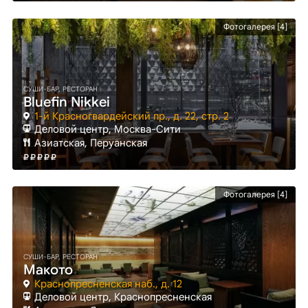
Фотогалерея [4]
СУШИ-БАР, РЕСТОРАН
Bluefin Nikkei
1-й Красногвардейский пр., д. 22, стр. 2
Деловой центр
, Москва-Сити
Азиатская, Перуанская
Фотогалерея [4]
СУШИ-БАР, РЕСТОРАН
Макото
Краснопресненская наб., д. 12
Деловой центр
, Краснопресненская