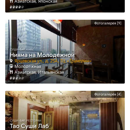
Азиатская, Японская
Фотогалерея [9]
СУШИ-БАР, КАФЕ
Нияма на Молодежной
Ярцевская ул., д. 25А, ТЦ «Трамплин»
Молодежная
Азиатская, Итальянская
Фотогалерея [4]
СУШИ-БАР, РЕСТОРАН
Тао Суши Лаб