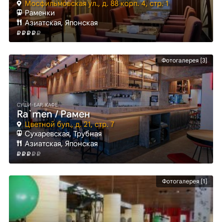
Мосфильмовская ул., д. 88 корп. 4, стр. 1
Раменки
Азиатская, Японская
Фотогалерея [3]
СУШИ-БАР, КАФЕ
Ra`men / Рамен
Цветной бул., д. 21, стр. 7
Сухаревская
, Трубная
Азиатская, Японская
Фотогалерея [1]