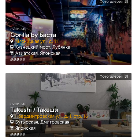
Фотогалерея [3]
СУШИ-БАР
Gorilla by Баста
Мясницкая ул., д. 11
Кузнецкий мост
, Лубянка
Азиатская, Японская
Фотогалерея [3]
СУШИ-БАР
Takeshi / Такеши
Новодмитровская ул., д. 1, стр. 16
Бутырская
, Дмитровская
Японская