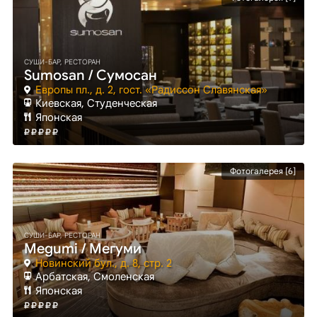
СУШИ-БАР, РЕСТОРАН
Sumosan / Сумосан
Европы пл., д. 2, гост. «Радиссон Славянская»
Киевская
, Студенческая
Японская
Фотогалерея [6]
СУШИ-БАР, РЕСТОРАН
Megumi / Мегуми
Новинский бул., д. 8, стр. 2
Арбатская
, Смоленская
Японская