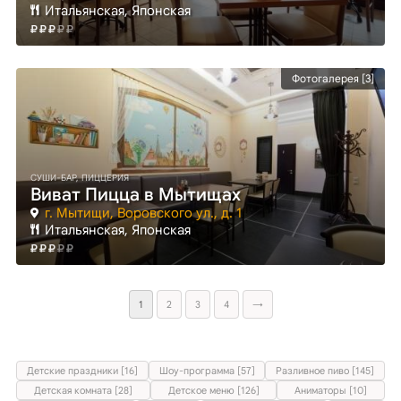
Итальянская, Японская
Фотогалерея [3]
СУШИ-БАР, ПИЦЦЕРИЯ
Виват Пицца в Мытищах
г. Мытищи, Воровского ул., д. 1
Итальянская, Японская
1
2
3
4
→
Детские праздники [16]
Шоу-программа [57]
Разливное пиво [145]
Детская комната [28]
Детское меню [126]
Аниматоры [10]