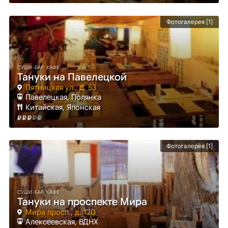
Фотогалерея [1]
СУШИ-БАР, КАФЕ
Тануки на Павелецкой
Пятницкая ул., д. 53
Павелецкая
, Полянка
Китайская, Японская
Фотогалерея [1]
СУШИ-БАР, КАФЕ
Тануки на проспекте Мира
Мира просп., д. 120
Алексеевская
, ВДНХ