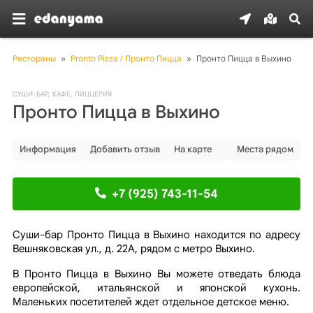
Рестораны
»
Pronto Pizza / Пронто Пицца
»
Пронто Пицца в Выхино
СУШИ-БАР
,
КАФЕ
,
ПИЦЦЕРИЯ
Пронто Пицца в Выхино
Информация
Добавить отзыв
На карте
Места рядом
+7 (925) 743-11-54
Суши-бар Пронто Пицца в Выхино находится по адресу
Вешняковская ул., д. 22А, рядом с метро Выхино.
В Пронто Пицца в Выхино Вы можете отведать блюда
европейской, итальянской и японской кухонь.
Маленьких посетителей ждет отдельное детское меню.