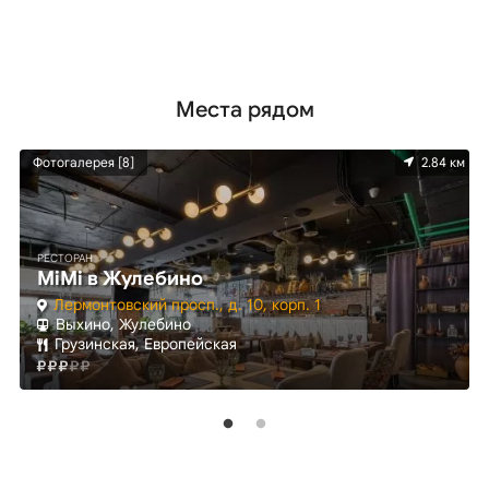
Места рядом
м
Фотогалерея [8]
2.84 км
РЕСТОРАН
MiMi в Жулебино
Лермонтовский просп., д. 10, корп. 1
Выхино, Жулебино
Грузинская, Европейская