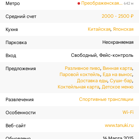
Преображенская...
Метро
642 м
2000 - 2500 ₽
Средний счет
Китайская
,
Японская
Кухня
Неохраняемая
Парковка
Свободный
,
Фейс-контроль
Вход
Разливное пиво
,
Винная карта
,
Предложения
Паровой коктейль
,
Еда на вынос
,
Доставка еды
,
Суши-бар
,
Коктейльная карта
,
Детское меню
Спортивные трансляции
Развлечения
Wi-Fi
Особенности
www.tanuki.ru
Веб-сайт
16 Марта 2015
Обновлено