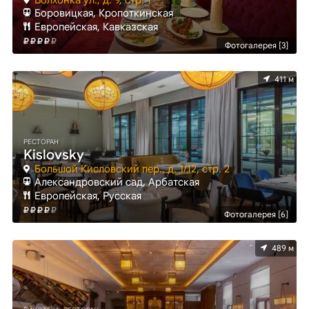
Боровицкая, Кропоткинская
Европейская, Кавказская
Фотогалерея [3]
411 м
РЕСТОРАН
Kislovsky
Большой Кисловский пер., д. 1/12, стр. 2
Александровский сад, Арбатская
Европейская, Русская
Фотогалерея [6]
489 м