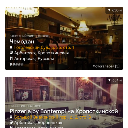
650 м
БАНКЕТНЫЙ ЗАЛ, РЕСТОРАН
Чемодан
Гоголевский бул., д. 25, стр. 1
Арбатская, Кропоткинская
Авторская, Русская
Фотогалерея [5]
654 м
ПИЦЦЕРИЯ, РЕСТОРАН
Pinzeria by Bontempi на Кропоткинской
Большой Знаменский пер., д. 2, стр. 3
Арбатская, Боровицкая