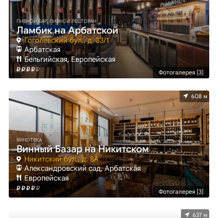
ПИВНОЙ БАР, ПИВНОЙ РЕСТОРАН
Ламбик на Арбатской
Гоголевский бул., д. 33/1
Арбатская
Бельгийская, Европейская
Фотогалерея [3]
608 м
ВИНОТЕКА
Винный Базар на Никитском
Никитский бул., д. 8A
Александровский сад, Арбатская
Европейская
Фотогалерея [3]
637 м