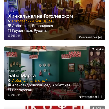
КАФЕ
Хинкальная на Гоголевском
Гоголевский бул., д. 23
Арбатская, Боровицкая
Грузинская, Русская
Фотогалерея [4]
704 м
РЕСТОРАН
Баба Марта
Арбат ул., д. 9, стр. 1
Александровский сад, Арбатская
Болгарская
Фотогалерея [7]
705 м