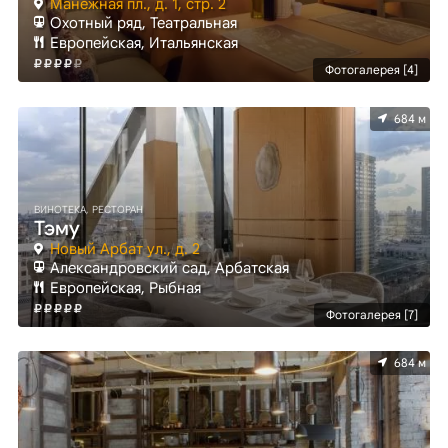
Манежная пл., д. 1, стр. 2
Охотный ряд, Театральная
Европейская, Итальянская
Фотогалерея [4]
684 м
ВИНОТЕКА, РЕСТОРАН
Тэму
Новый Арбат ул., д. 2
Александровский сад, Арбатская
Европейская, Рыбная
Фотогалерея [7]
684 м