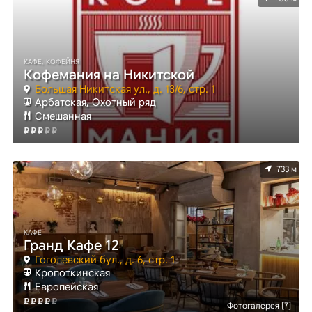
КАФЕ, КОФЕЙНЯ
Кофемания на Никитской
Большая Никитская ул., д. 13/6, стр. 1
Арбатская, Охотный ряд
Смешанная
733 м
КАФЕ
Гранд Кафе 12
Гоголевский бул., д. 6, стр. 1
Кропоткинская
Европейская
Фотогалерея [7]