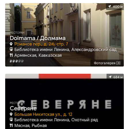
400 м
РЕСТОРАН
Dolmama / Долмама
Романов пер., д. 2/6, стр. 7
Библиотека имени Ленина, Александровский сад
Армянская, Кавказская
Фотогалерея [3]
684 м
РЕСТОРАН
Северяне
Большая Никитская ул., д. 12
Библиотека имени Ленина, Охотный ряд
Мясная, Рыбная