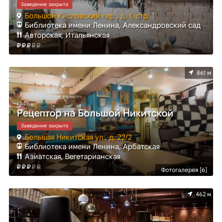
Заведение закрыто
Большой Кисловский пер., д. 1, стр. 1
Библиотека имени Ленина, Александровский сад
Авторская, Итальянская
861 м
КАФЕ
Рецептор на Большой Никитской
Заведение закрыто
Большая Никитская ул., д. 22/2
Библиотека имени Ленина, Арбатская
Азиатская, Вегетарианская
Фотогалерея [6]
462 м