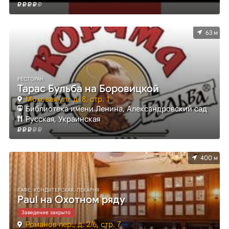
63 м
РЕСТОРАН
Тарас Бульба на Боровицкой
Моховая ул., д. 8, стр. 1
Библиотека имени Ленина, Александровский сад
Русская, Украинская
400 м
КАФЕ, КОНДИТЕРСКАЯ, ПЕКАРНЯ
Paul на Охотном ряду
Заведение закрыто
Романов пер., д. 2/6, стр. 7