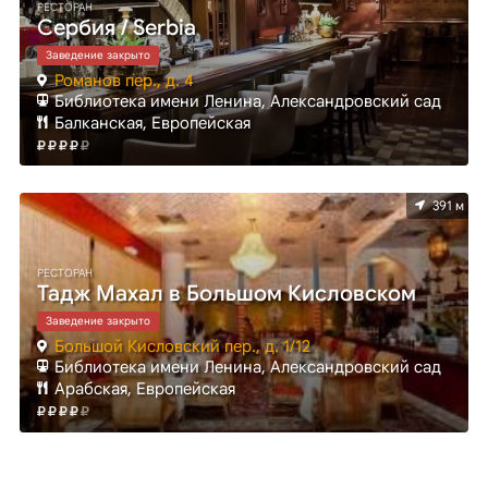
РЕСТОРАН
Сербия / Serbia
Заведение закрыто
Романов пер., д. 4
Библиотека имени Ленина, Александровский сад
Балканская, Европейская
391 м
РЕСТОРАН
Тадж Махал в Большом Кисловском
Заведение закрыто
Большой Кисловский пер., д. 1/12
Библиотека имени Ленина, Александровский сад
Арабская, Европейская