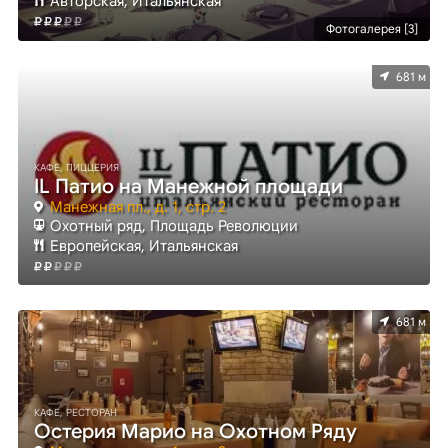
Авторская, Итальянская
Фотогалерея [3]
681 м
КАФЕ, ПИЦЦЕРИЯ
IL Патио на Манежной площади
Манежная пл., д. 1, стр. 2
Охотный ряд, Площадь Революции
Европейская, Итальянская
681 м
КАФЕ, РЕСТОРАН
Остерия Марио на Охотном Ряду