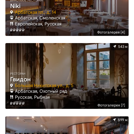
ВИНОТЕКА, РЕСТОРАН
Niki
Арбатская пл., д. 14
Арбатская, Смоленская
Европейская, Русская
Фотогалерея [4]
543 м
РЕСТОРАН
Гвидон
Большая Никитская ул., д. 5
Арбатская, Охотный ряд
Русская, Рыбная
Фотогалерея [7]
599 м