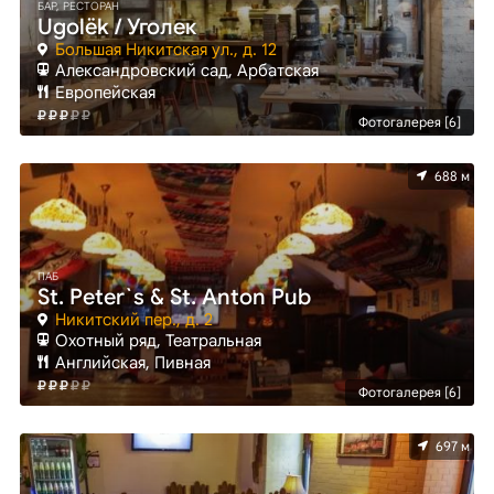
БАР, РЕСТОРАН
Ugolёk / Уголек
Большая Никитская ул., д. 12
Александровский сад, Арбатская
Европейская
Фотогалерея [6]
688 м
ПАБ
St. Peter`s & St. Anton Pub
Никитский пер., д. 2
Охотный ряд, Театральная
Английская, Пивная
Фотогалерея [6]
697 м