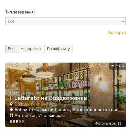
Тип заведения:
На карте
Все
Недорогие
По алфавиту
233 м
КАФЕ
Il Letterato на Воздвиженке
Воздвиженка ул., д. 1
Библиотека имени Ленина, Александровский сад
Авторская, Итальянская
Фотогалерея [3]