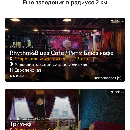
Еще заведения в радиусе 2 км
163 м
БАР, КАФЕ, КЛУБ
Rhythm&Blues Cafe / Ритм Блюз кафе
Староваганьковский пер., д. 19, стр. 2
Александровский сад, Боровицкая
Европейская
Фотогалерея [5]
391 м
БАНКЕТНЫЙ ЗАЛ, РЕСТОРАН
Триумф
Волхонка ул., д. 9, стр. 1