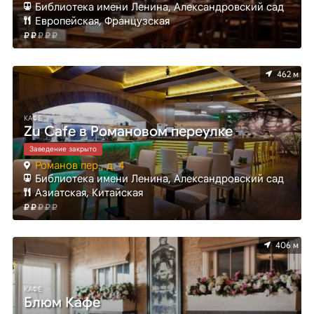
Библиотека имени Ленина, Александровский сад
Европейская, Французская
462 м
КАФЕ
Zu Cafe в Романовом переулке
Заведение закрыто
Романов пер., д. 4
Библиотека имени Ленина, Александровский сад
Азиатская, Китайская
406 м
КАФЕ
Блюм Кафе