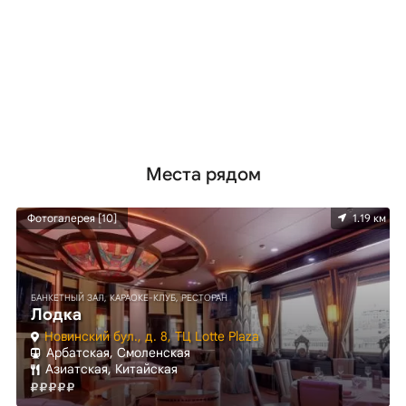
Места рядом
м
Фотогалерея [10]
1.19 км
БАНКЕТНЫЙ ЗАЛ, КАРАОКЕ-КЛУБ, РЕСТОРАН
Лодка
Новинский бул., д. 8, ТЦ Lotte Plaza
Арбатская, Смоленская
Азиатская, Китайская