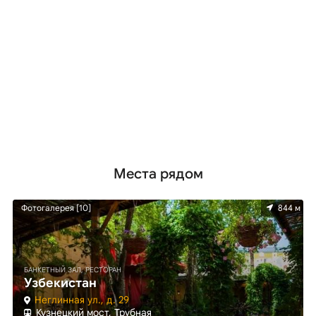
Места рядом
м
Фотогалерея [10]
844 м
БАНКЕТНЫЙ ЗАЛ, РЕСТОРАН
Узбекистан
Неглинная ул., д. 29
Кузнецкий мост, Трубная