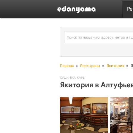
Ре
Главная
»
Рестораны
»
Якитория
»
Я
СУШИ-БАР
,
КАФЕ
Якитория в Алтуфье