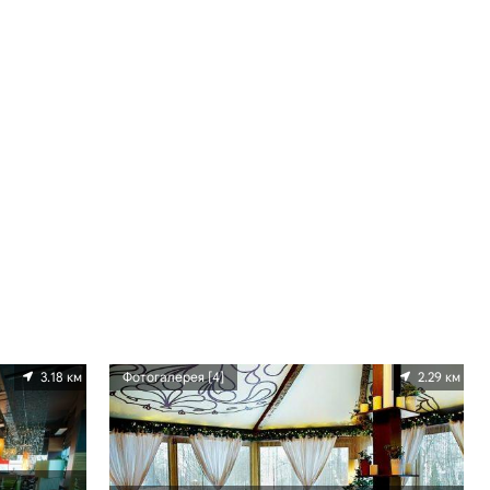
3.18 км
Фотогалерея [4]
2.29 км