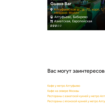
Guava Bar
 в Алтуфьево
Алтуфьевское ш., д. 70, корп. 1,
д. 70, корп. 1
«Маркос Молл»
рево
Алтуфьево, Бибирево
ская
Азиатская, Европейская
Вас могут заинтересов
Кафе у метро Алтуфьево
Кафе на севере Москвы
Рестораны с азиатской кухней у метро Ал
Рестораны с японской кухней у метро Алт