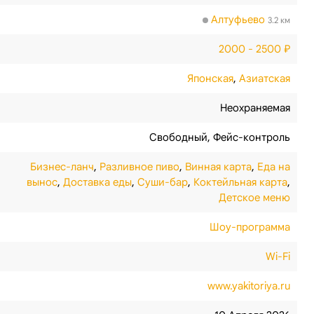
Алтуфьево
3.2 км
2000 - 2500 ₽
Японская
,
Азиатская
Неохраняемая
Свободный
,
Фейс-контроль
Бизнес-ланч
,
Разливное пиво
,
Винная карта
,
Еда на
вынос
,
Доставка еды
,
Суши-бар
,
Коктейльная карта
,
Детское меню
Шоу-программа
Wi-Fi
www.yakitoriya.ru