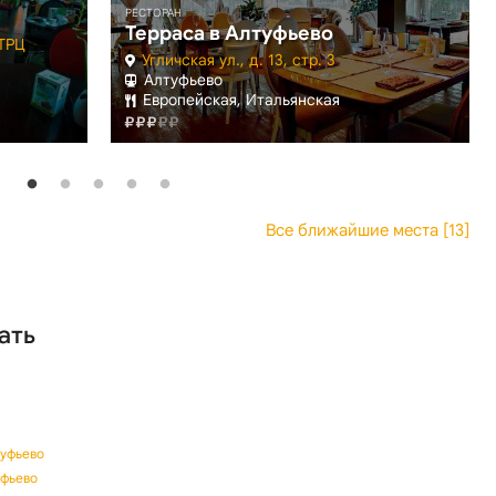
РЕСТОРАН
Терраса в Алтуфьево
 ТРЦ
Угличская ул., д. 13, стр. 3
Алтуфьево
Европейская, Итальянская
Все ближайшие места [13]
ать
туфьево
уфьево