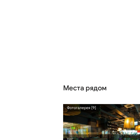
Места рядом
3.18 км
Фотогалерея [9]
БАР