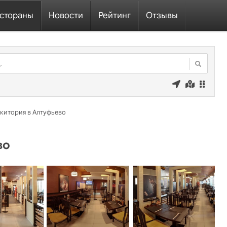
стораны
Новости
Рейтинг
Отзывы
китория в Алтуфьево
во